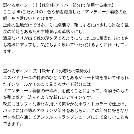
選べるポイント(1)【靴全体(アッパー部分)で使用する生地】
ここはellaこだわりの、色や柄を厳選した「アンティーク着物の正
絹」をお選びいただけます。
正絹の生地だけではあまりに繊細で、靴にするには少し心許なく強
度の問題もあるため生地裏は総革貼りにし、
適度なハリが出て靴の形を保てるようになった上に足当たりのよさ
も格段にアップし、気持ちよく履いていただけるように仕上げてい
ます。
選べるポイント(2)【靴サイドの着物の帯締め】
エスパドリーユの特徴のひとつでもあるジュート縄を巻いて作られ
たインソールがそのまま見えるサイド部分には
「アンティーク着物の帯締め」を使うことによって、着物そのもの
を靴に落とし込んだような新しいデザインです。
靴底にはソフトな素材を用いて爽やかなホワイトカラーで仕上げ、
バックには帯締めのフリンジ部分をあしらい、この部分に好きなリ
ボンや紐を通してアンクルストラップシューズにして楽しむことも
できます。