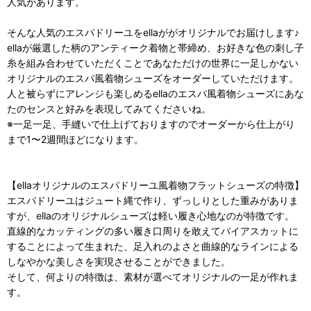
人気があります。
そんな人気のエスパドリーユをellaががオリジナルでお届けします♪
ellaが厳選した柄のアンティーク着物と帯締め、お好きな色の刺し子
糸を組み合わせていただくことであなただけの世界に一足しかない
オリジナルのエスパ風着物シューズをオーダーしていただけます。
人と被らずにアレンジも楽しめるellaのエスパ風着物シューズにあな
たのセンスと好みを表現してみてくださいね。
※一足一足、手縫いで仕上げておりますのでオーダーから仕上がり
まで1〜2週間ほどになります。
【ellaオリジナルのエスパドリーユ風着物フラットシューズの特徴】
エスパドリーユはジュート縄で作り、ずっしりとした重みがありま
すが、ellaのオリジナルシューズは軽い履き心地なのが特徴です。
直線的なカッティングの多い履き口周りを敢えてバイアスカットに
することによって生まれた、足入れのよさと曲線的なラインによる
しなやかな美しさを実現させることができました。
そして、何よりの特徴は、素材が選べてオリジナルの一足が作れま
す。