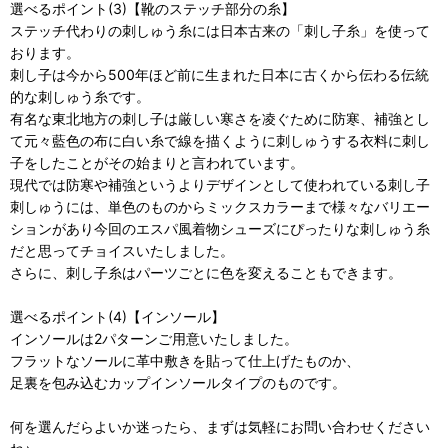
選べるポイント(3)【靴のステッチ部分の糸】
ステッチ代わりの刺しゅう糸には日本古来の「刺し子糸」を使って
おります。
刺し子は今から500年ほど前に生まれた日本に古くから伝わる伝統
的な刺しゅう糸です。
有名な東北地方の刺し子は厳しい寒さを凌ぐために防寒、補強とし
て元々藍色の布に白い糸で線を描くように刺しゅうする衣料に刺し
子をしたことがその始まりと言われています。
現代では防寒や補強というよりデザインとして使われている刺し子
刺しゅうには、単色のものからミックスカラーまで様々なバリエー
ションがあり今回のエスパ風着物シューズにぴったりな刺しゅう糸
だと思ってチョイスいたしました。
さらに、刺し子糸はパーツごとに色を変えることもできます。
選べるポイント(4)【インソール】
インソールは2パターンご用意いたしました。
フラットなソールに革中敷きを貼って仕上げたものか、
足裏を包み込むカップインソールタイプのものです。
何を選んだらよいか迷ったら、まずは気軽にお問い合わせください